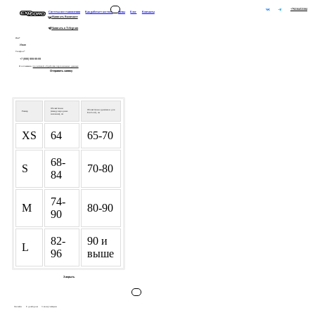
+79216453104
Система восстановления
Как работает костюм
Цены
Блог
Контакты
Написать Вконтакте
Написать в Telegram
Имя*
Телефон*
Я соглашаюсь с
политикой обработки персональных данных
Отправить заявку
Обхват талии
Обхват талии (диапазон для
Размер
(международные
EcoCord), см
значения), см
XS
64
65-70
68-
S
70-80
84
74-
M
80-90
90
82-
90 и
L
96
выше
Закрыть
Онлайн
С доктором
3 консультации