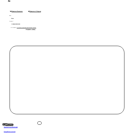
₽
₽
Написать Вконтакте
Написать в Telegram
Имя*
Телефон*
Я соглашаюсь с
политикой обработки персональных данных
Отправить заявку
Программа реабилитации
Как работает костюм