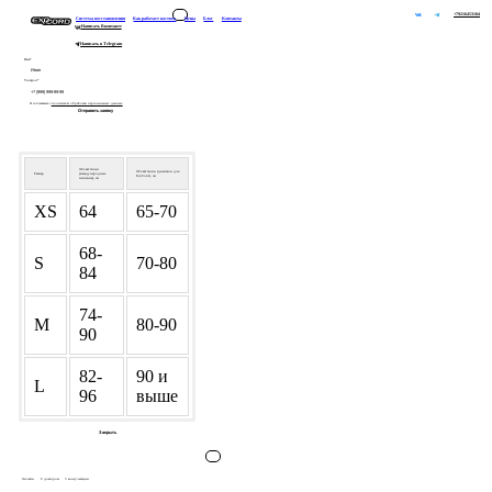
+79216453104
Система восстановления
Как работает костюм
Цены
Блог
Контакты
Написать Вконтакте
Написать в Telegram
Имя*
Телефон*
Я соглашаюсь с
политикой обработки персональных данных
Отправить заявку
Обхват талии
Обхват талии (диапазон для
Размер
(международные
EcoCord), см
значения), см
XS
64
65-70
68-
S
70-80
84
74-
M
80-90
90
82-
90 и
L
96
выше
Закрыть
Онлайн
С доктором
3 консультации