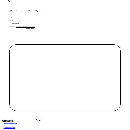
₽
₽
Написать Вконтакте
Написать в Telegram
Имя*
Телефон*
Я соглашаюсь с
политикой обработки персональных данных
Отправить заявку
Программа реабилитации
Как работает костюм